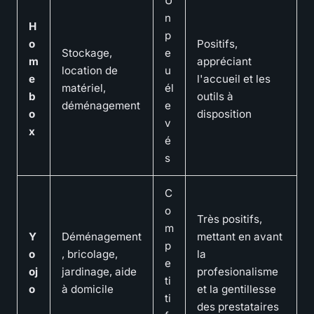
U
n
H
p
o
Positifs,
Stockage,
e
m
appréciant
location de
u
e
l'accueil et les
matériel,
él
b
outils à
déménagement
e
o
disposition
v
x
é
s
C
o
Très positifs,
m
Y
Déménagement
mettant en avant
p
o
, bricolage,
la
e
oj
jardinage, aide
profesionalisme
ti
o
à domicile
et la gentillesse
ti
des prestataires