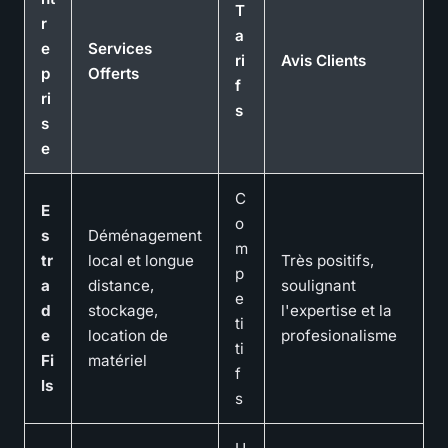
T
r
a
e
Services
ri
Avis Clients
p
Offerts
f
ri
s
s
e
C
E
o
s
Déménagement
m
tr
local et longue
Très positifs,
p
a
distance,
soulignant
e
d
stockage,
l'expertise et la
ti
e
location de
profesionalisme
ti
Fi
matériel
f
ls
s