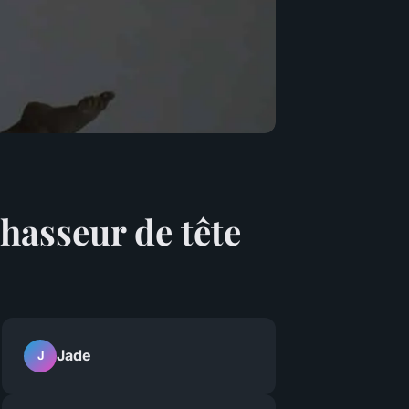
chasseur de tête
Jade
J