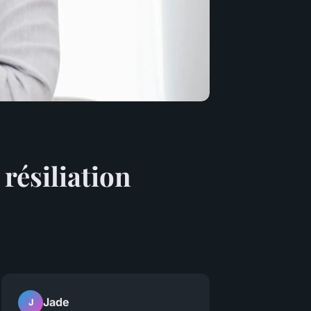
 résiliation
Jade
J