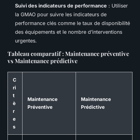
Suivi des indicateurs de performance
: Utiliser
la GMAO pour suivre les indicateurs de
performance clés comme le taux de disponibilité
des équipements et le nombre d’interventions
urgentes.
Tableau comparatif : Maintenance préventive
vs Maintenance prédictive
C
ri
t
Maintenance
Maintenance
è
Préventive
Prédictive
r
e
s