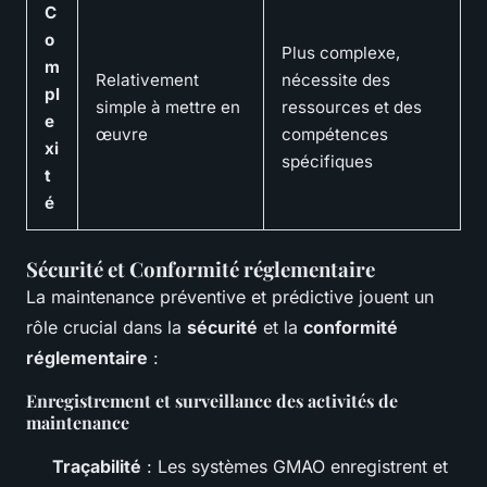
C
o
Plus complexe,
m
Relativement
nécessite des
pl
simple à mettre en
ressources et des
e
œuvre
compétences
xi
spécifiques
t
é
Sécurité et Conformité réglementaire
La maintenance préventive et prédictive jouent un
rôle crucial dans la
sécurité
et la
conformité
réglementaire
:
Enregistrement et surveillance des activités de
maintenance
Traçabilité
: Les systèmes GMAO enregistrent et