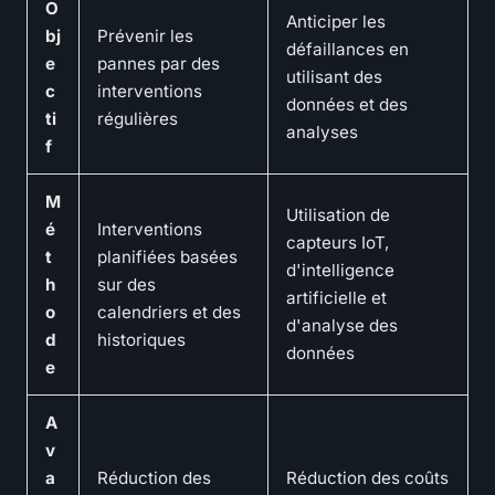
O
Anticiper les
bj
Prévenir les
défaillances en
e
pannes par des
utilisant des
c
interventions
données et des
ti
régulières
analyses
f
M
Utilisation de
é
Interventions
capteurs IoT,
t
planifiées basées
d'intelligence
h
sur des
artificielle et
o
calendriers et des
d'analyse des
d
historiques
données
e
A
v
a
Réduction des
Réduction des coûts