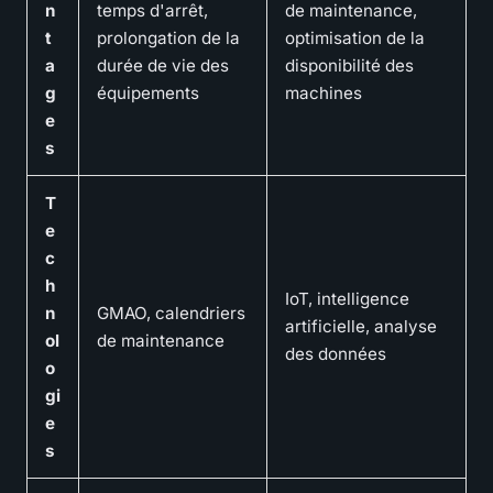
n
temps d'arrêt,
de maintenance,
t
prolongation de la
optimisation de la
a
durée de vie des
disponibilité des
g
équipements
machines
e
s
T
e
c
h
IoT, intelligence
n
GMAO, calendriers
artificielle, analyse
ol
de maintenance
des données
o
gi
e
s