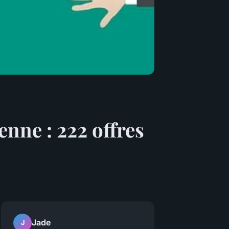
enne : 222 offres
Jade
J