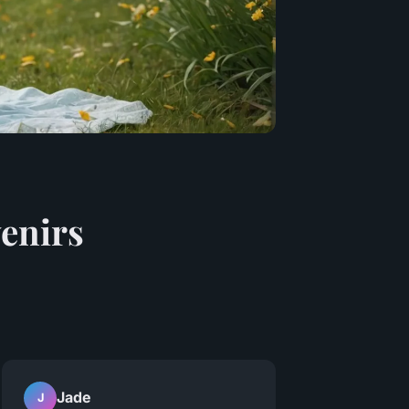
venirs
Jade
J