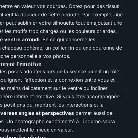
t mettre en valeur vos courbes. Optez pour des tissus
ntuent la douceur de cette période. Par exemple, une
r peut sublimer votre silhouette tout en ajoutant une
ter les motifs trop chargés ou les couleurs criardes,
re
ventre arrondi
. En ce qui concerne les
 un chapeau bohème, un collier fin ou une couronne de
ouche personnelle à vos photos.
turent l'émotion
es poses adoptées lors de la séance jouent un rôle
oulignent l’affection et la connexion entre vous et
es mains délicatement sur le ventre ou incliner
sphère intime et émotive. Si vous êtes accompagnée
s positions qui montrent les interactions et la
iverses angles et perspectives
permet aussi de
ttes. Un photographe expérimenté à Libourne saura
vous mettent le mieux en valeur.
re dans les photos