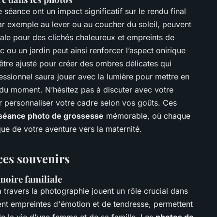
e séance ont un impact significatif sur le rendu final
par exemple au lever ou au coucher du soleil, peuvent
déale pour des clichés chaleureux et empreints de
c ou un jardin peut ainsi renforcer l’aspect onirique
t être ajusté pour créer des ombres délicates qui
essionnel saura jouer avec la lumière pour mettre en
s du moment. N’hésitez pas à discuter avec votre
 personnaliser votre cadre selon vos goûts. Ces
séance photo de grossesse
mémorable, où chaque
ique de votre aventure vers la maternité.
ces souvenirs
moire familiale
 travers la photographie jouent un rôle crucial dans
ent empreintes d'émotion et de tendresse, permettent
e la vie d'une femme et de sa famille. Les
photos de