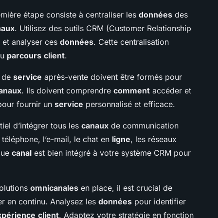
mière étape consiste à centraliser les
données
des
naux
. Utilisez des outils CRM (Customer Relationship
 et analyser ces
données
. Cette centralisation
du
parcours
client
.
s de
service
après-vente doivent être formés pour
anaux
. Ils doivent comprendre
comment
accéder et
our fournir un
service
personnalisé et efficace.
tiel d’intégrer tous les
canaux
de communication
e téléphone, l’e-mail, le chat en
ligne
, les réseaux
que
canal
est bien intégré à votre système CRM pour
solutions
omnicanales
en place, il est crucial de
er en continu. Analysez les
données
pour identifier
xpérience
client
. Adaptez votre stratégie en fonction