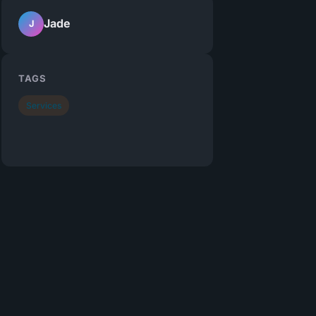
Jade
J
TAGS
Services